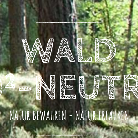
WALD
²-NEUT
NATUR BEWAHREN - NATUR ERFAHREN